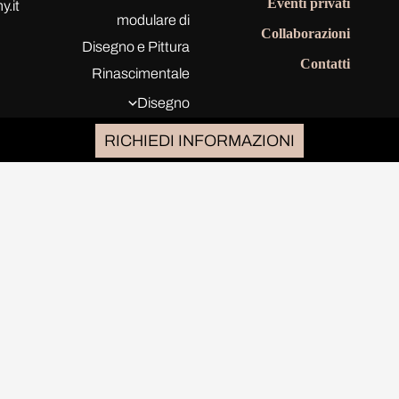
Eventi privati
.it
modulare di
Collaborazioni
Disegno e Pittura
Contatti
Rinascimentale
Disegno
Rinascimentale a
RICHIEDI INFORMAZIONI
tratteggio​ del
Sabato
Seminari
Corso Junior La
Bottega
Rinascimentale
8/13 anni
Disegno
Espressivo del