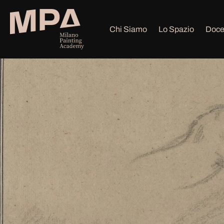
Vai
al
Chi Siamo
Lo Spazio
Doce
contenuto