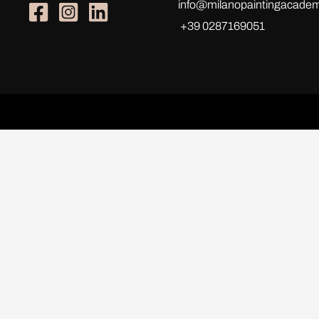
info@milanopaintingacademy
+39 0287169051