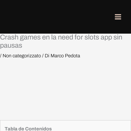
Vai
al
contenuto
Crash games en la need for slots app sin
pausas
/
Non categorizzato
/ Di
Marco Pedota
Tabla de Contenidos