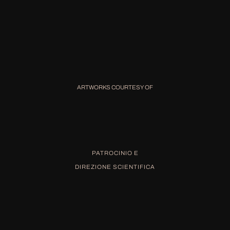
ARTWORKS COURTESY OF
PATROCINIO E
DIREZIONE SCIENTIFICA