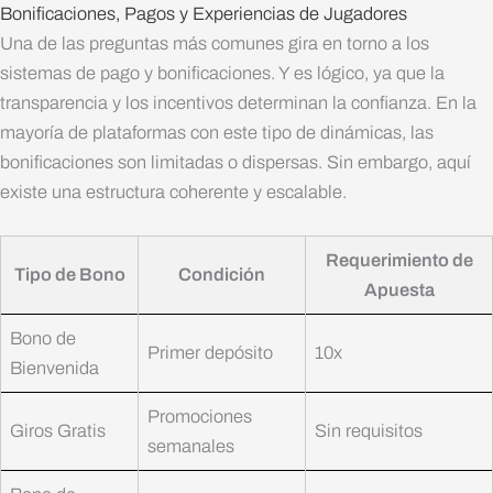
Bonificaciones, Pagos y Experiencias de Jugadores
Una de las preguntas más comunes gira en torno a los
sistemas de pago y bonificaciones. Y es lógico, ya que la
transparencia y los incentivos determinan la confianza. En la
mayoría de plataformas con este tipo de dinámicas, las
bonificaciones son limitadas o dispersas. Sin embargo, aquí
existe una estructura coherente y escalable.
Requerimiento de
Tipo de Bono
Condición
Apuesta
Bono de
Primer depósito
10x
Bienvenida
Promociones
Giros Gratis
Sin requisitos
semanales