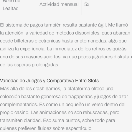
Bono de
Actividad mensual
5x
Lealtad
El sistema de pagos
también resulta bastante ágil. Me llamó
la atención la variedad de métodos disponibles, pues abarcan
desde billeteras electrónicas hasta criptomonedas, algo que
agiliza la experiencia. La inmediatez de los retiros es quizás
uno de sus mayores aciertos, ya que pocos jugadores disfrutan
de las esperas prolongadas.
Variedad de Juegos y Comparativa Entre Slots
Más allá de los crash games, la plataforma ofrece una
colección bastante generosa de tragaperras y juegos de azar
complementarios. Es como un pequeño universo dentro del
propio casino. Las animaciones no son rebuscadas, pero
transmiten claridad. Eso suma puntos, sobre todo para
quienes prefieren fluidez sobre espectáculo.