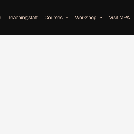
e
Teaching staff
Courses
Workshop
Visit MPA