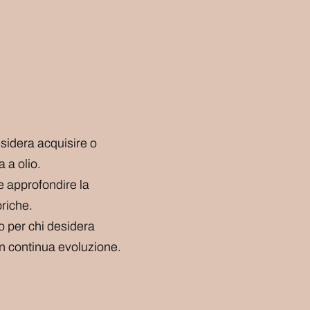
desidera acquisire o
a a olio.
le approfondire la
oriche.
to per chi desidera
in continua evoluzione.